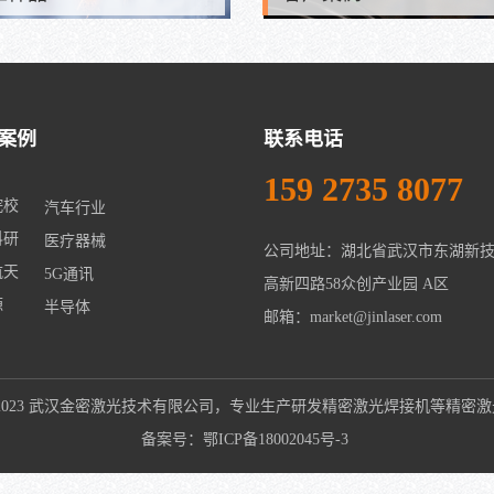
案例
联系电话
159 2735 8077
院校
汽车行业
科研
医疗器械
航天
5G通讯
高新四路58众创产业园 A区
源
半导体
邮箱：market@jinlaser.com
ht © 2023 武汉金密激光技术有限公司，专业生产研发精密
激光焊接机
等精密激
备案号：
鄂ICP备18002045号-3