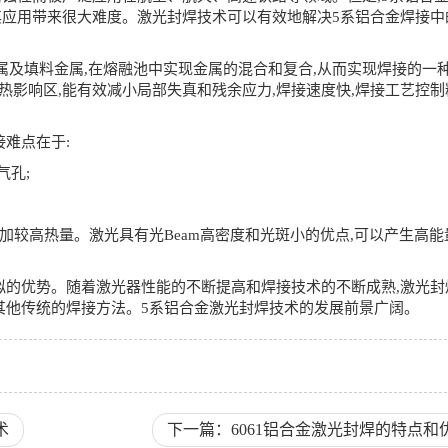
其应用带来很大难度。激光封焊技术可以有效地解决5系铝合金焊接中
填料金属,在熔融池中实现金属的混合和复合,从而实现焊接的一
热影响区,能有效减小局部失真和残余应力,焊接速度快,焊接工艺控制
难点在于:
气孔;
要施加较高热量。激光具有光Beam高密度和光斑小的优点,可以产生高
的优势。随着激光器性能的不断提高和焊接技术的不断成熟,激光封
其他传统的焊接方法。5系铝合金激光封焊技术的发展前景广阔。
术
下一篇：6061铝合金激光封焊的特点和