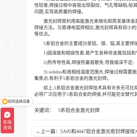
性较差,焊接过程中容易出现裂纹、气孔等缺陷,给
问题,实现高质量的焊接。
激光封焊是利用高能激光束熔化和挥发基体金属及
焊接方法。与普通电弧焊相比,激光封焊具有较小的
等优点。
5系铝合金的主要成分是铝、镁、锰,其主要焊接
1)固溶度和相容性差,易产生各种非金属包括和
2)热传导性高,焊接热量易散失,导致熔深不足;
3) solidus和液相线温度范围大,焊接过程需
集焦点,有利于5系铝合金的激光封焊。
综上,5系铝合金激光封焊技术具有许多无可比拟
必将广泛应用于5系铝合金的焊接,并可能完全替代
如何选择设备
关键词：
5系铝合金激光封焊
←
上一篇：5A05和4047铝合金激光密封焊接技